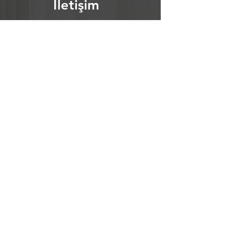
İletişim
Konkordato ile ilgili tüm işlemleriniz
titizlikle yapılmaktadır. Müracaat'tan
sonuçlanıncaya kadar
güvencedesiniz.
Turan Güneş Bulvarı, 708.Cadde No:12/7
Yıldızevler-Çankaya/ANKARA
Tel:
+90 532 765 79 05
0312 440 72 12
Mail:
iletisim@enerjihukukburosu.com
sertaç@enerjihukukburosu.com
Web:
https://www.enerjihukukburosu.com