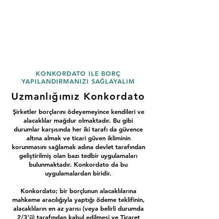
KONKORDATO ILE BORÇ
YAPILANDIRMANIZI SAĞLAYALIM
Uzmanlığımız Konkordato
Şirketler borçlarını ödeyemeyince kendileri ve
alacaklılar mağdur olmaktadır. Bu gibi
durumlar karşısında her iki tarafı da güvence
altına almak ve ticari güven ikliminin
korunmasını sağlamak adına devlet tarafından
geliştirilmiş olan bazı tedbir uygulamaları
bulunmaktadır. Konkordato da bu
uygulamalardan biridir.
Konkordato; bir borçlunun alacaklılarına
mahkeme aracılığıyla yaptığı ödeme teklifinin,
alacaklıların en az yarısı (veya belirli durumda
2/3’ü) tarafından kabul edilmesi ve Ticaret