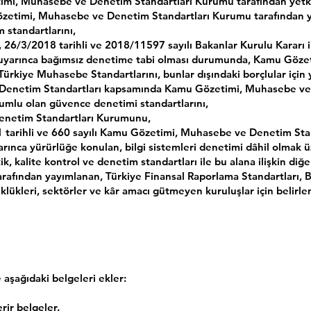
mi, Muhasebe ve Denetim Standartları Kurumu tarafından yetkil
özetimi, Muhasebe ve Denetim Standartları Kurumu tarafından y
 standartlarını,
, 26/3/2018 tarihli ve 2018/11597 sayılı Bakanlar Kurulu Karar
ar uyarınca bağımsız denetime tabi olması durumunda, Kamu Göz
rkiye Muhasebe Standartlarını, bunlar dışındaki borçlular için 
e Denetim Standartları kapsamında Kamu Gözetimi, Muhasebe ve
yumlu olan güvence denetimi standartlarını,
enetim Standartları Kurumunu,
1 tarihli ve 660 sayılı Kamu Gözetimi, Muhasebe ve Denetim Sta
ca yürürlüğe konulan, bilgi sistemleri denetimi dâhil olmak ü
ik, kalite kontrol ve denetim standartları ile bu alana ilişkin diğ
rafından yayımlanan, Türkiye Finansal Raporlama Standartları, B
lükleri, sektörler ve kâr amacı gütmeyen kuruluşlar için belirlene
aşağıdaki belgeleri ekler:
rir belgeler.