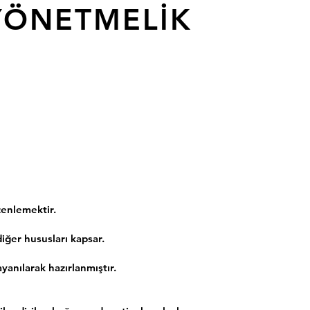
YÖNETMELİK
zenlemektir.
iğer hususları kapsar.
anılarak hazırlanmıştır.