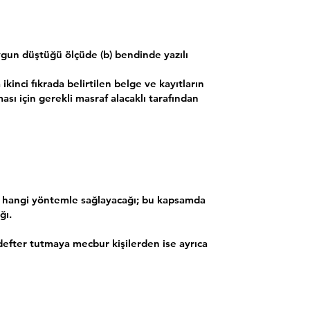
e uygun düştüğü ölçüde (b) bendinde yazılı
kinci fıkrada belirtilen belge ve kayıtların
ası için gerekli masraf alacaklı tarafından
ğı hangi yöntemle sağlayacağı; bu kapsamda
ğı.
defter tutmaya mecbur kişilerden ise ayrıca