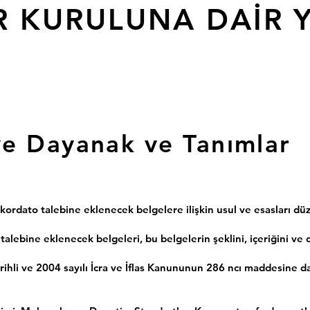
R KURULUNA DAİR 
e Dayanak ve Tanımlar
ordato talebine eklenecek belgelere ilişkin usul ve esasları dü
ebine eklenecek belgeleri, bu belgelerin şeklini, içeriğini ve d
hli ve 2004 sayılı İcra ve İflas Kanununun 286 ncı maddesine day