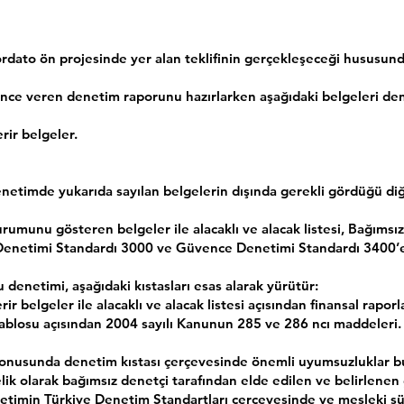
dato ön projesinde yer alan teklifinin gerçekleşeceği hususund
nce veren denetim raporunu hazırlarken aşağıdaki belgeleri den
rir belgeler.
etimde yukarıda sayılan belgelerin dışında gerekli gördüğü diğer
rumunu gösteren belgeler ile alacaklı ve alacak listesi, Bağıms
e Denetimi Standardı 3000 ve Güvence Denetimi Standardı 3400’e
enetimi, aşağıdaki kıstasları esas alarak yürütür:
r belgeler ile alacaklı ve alacak listesi açısından finansal rapor
 tablosu açısından 2004 sayılı Kanunun 285 ve 286 ncı maddeleri.
konusunda denetim kıstası çerçevesinde önemli uyumsuzluklar
ik olarak bağımsız denetçi tarafından elde edilen ve belirlenen 
denetimin Türkiye Denetim Standartları çerçevesinde ve mesleki şü