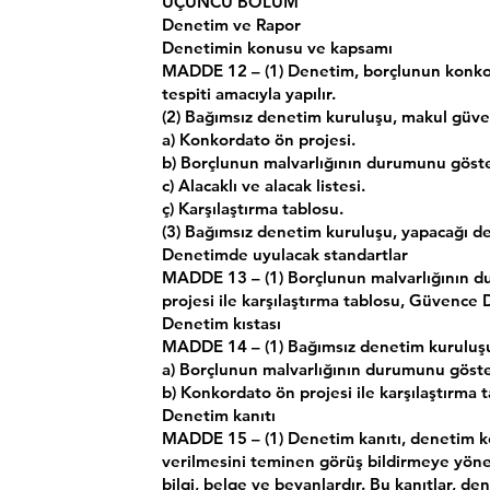
ÜÇÜNCÜ BÖLÜM
Denetim ve Rapor
Denetimin konusu ve kapsamı
MADDE 12 – (1) Denetim, borçlunun konkor
tespiti amacıyla yapılır.
(2) Bağımsız denetim kuruluşu, makul güve
a) Konkordato ön projesi.
b) Borçlunun malvarlığının durumunu göste
c) Alacaklı ve alacak listesi.
ç) Karşılaştırma tablosu.
(3) Bağımsız denetim kuruluşu, yapacağı den
Denetimde uyulacak standartlar
MADDE 13 – (1) Borçlunun malvarlığının du
projesi ile karşılaştırma tablosu, Güvenc
Denetim kıstası
MADDE 14 – (1) Bağımsız denetim kuruluşu d
a) Borçlunun malvarlığının durumunu gösteri
b) Konkordato ön projesi ile karşılaştırma
Denetim kanıtı
MADDE 15 – (1) Denetim kanıtı, denetim 
verilmesini teminen görüş bildirmeye yönel
bilgi, belge ve beyanlardır. Bu kanıtlar, 