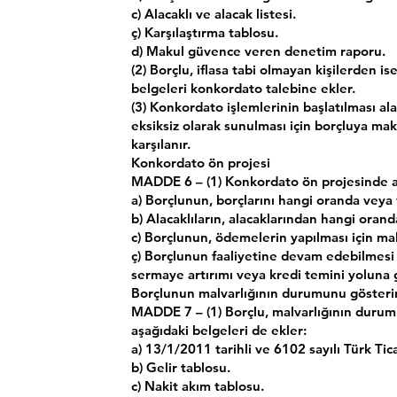
c) Alacaklı ve alacak listesi.
ç) Karşılaştırma tablosu.
d) Makul güvence veren denetim raporu.
(2) Borçlu, iflasa tabi olmayan kişilerden is
belgeleri konkordato talebine ekler.
(3) Konkordato işlemlerinin başlatılması ala
eksiksiz olarak sunulması için borçluya maku
karşılanır.
Konkordato ön projesi
MADDE 6 – (1) Konkordato ön projesinde aş
a) Borçlunun, borçlarını hangi oranda vey
b) Alacaklıların, alacaklarından hangi orand
c) Borçlunun, ödemelerin yapılması için mal
ç) Borçlunun faaliyetine devam edebilmesi 
sermaye artırımı veya kredi temini yoluna
Borçlunun malvarlığının durumunu gösteri
MADDE 7 – (1) Borçlu, malvarlığının durumu
aşağıdaki belgeleri de ekler:
a) 13/1/2011 tarihli ve 6102 sayılı Türk Ti
b) Gelir tablosu.
c) Nakit akım tablosu.