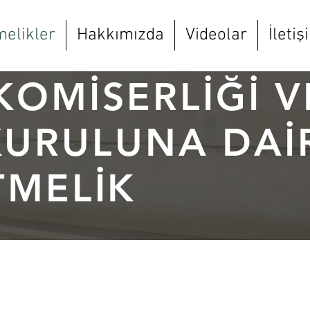
elikler
Hakkımızda
Videolar
İletiş
OMİSERLİĞİ V
KURULUNA DAİ
MELİK