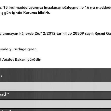
, 18 inci madde uyarınca imzalanan sözleşme ile 16 ncı maddede
ş gün içinde Kuruma bildirir.
lunmayan hâllerde 26/12/2012 tarihli ve 28509 sayılı Resmî G
inde yürürlüğe girer.
 Adalet Bakanı yürütür.
*
yad
*