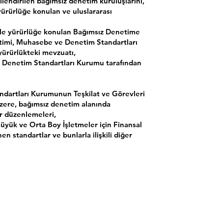
endirilen bağımsız denetim kuruluşlarını,
ürürlüğe konulan ve uluslararası
ı ile yürürlüğe konulan Bağımsız Denetime
etimi, Muhasebe ve Denetim Standartları
yürürlükteki mevzuatı,
 Denetim Standartları Kurumu tarafından
ndartları Kurumunun Teşkilat ve Görevleri
zere, bağımsız denetim alanında
er düzenlemeleri,
üyük ve Orta Boy İşletmeler için Finansal
n standartlar ve bunlarla ilişkili diğer