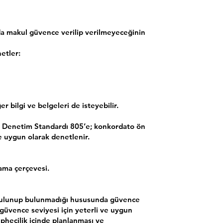
a makul güvence verilip verilmeyeceğinin
etler:
 bilgi ve belgeleri de isteyebilir.
ız Denetim Standardı 805’e; konkordato ön
 uygun olarak denetlenir.
lama çerçevesi.
 bulunup bulunmadığı hususunda güvence
güvence seviyesi için yeterli ve uygun
phecilik içinde planlanması ve