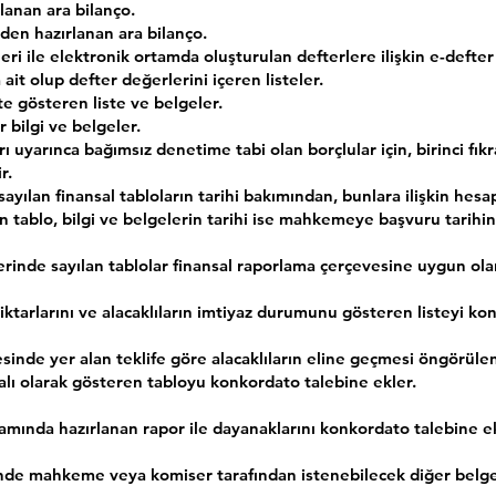
lanan ara bilanço.
nden hazırlanan ara bilanço.
kleri ile elektronik ortamda oluşturulan defterlere ilişkin e-defter 
it olup defter değerlerini içeren listeler.
kte gösteren liste ve belgeler.
 bilgi ve belgeler.
uyarınca bağımsız denetime tabi olan borçlular için, birinci fıkran
r.
nde sayılan finansal tabloların tarihi bakımından, bunlara ilişkin he
n tablo, bilgi ve belgelerin tarihi ise mahkemeye başvuru tarihi
 bentlerinde sayılan tablolar finansal raporlama çerçevesine uygun ola
miktarlarını ve alacaklıların imtiyaz durumunu gösteren listeyi ko
nde yer alan teklife göre alacaklıların eline geçmesi öngörülen mi
lı olarak gösteren tabloyu konkordato talebine ekler.
mında hazırlanan rapor ile dayanaklarını konkordato talebine ek
de mahkeme veya komiser tarafından istenebilecek diğer belge v