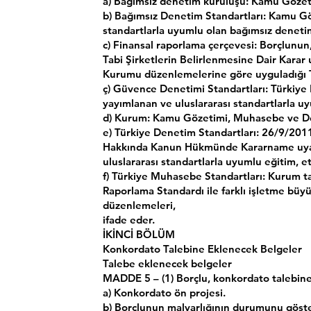
a) Bağımsız denetim kuruluşu: Kamu Gözeti
b) Bağımsız Denetim Standartları: Kamu G
standartlarla uyumlu olan bağımsız denetim
c) Finansal raporlama çerçevesi: Borçlunun
Tabi Şirketlerin Belirlenmesine Dair Kar
Kurumu düzenlemelerine göre uyguladığı Tü
ç) Güvence Denetimi Standartları: Türkiy
yayımlanan ve uluslararası standartlarla u
d) Kurum: Kamu Gözetimi, Muhasebe ve D
e) Türkiye Denetim Standartları: 26/9/201
Hakkında Kanun Hükmünde Kararname uyarın
uluslararası standartlarla uyumlu eğitim, et
f) Türkiye Muhasebe Standartları: Kurum ta
Raporlama Standardı ile farklı işletme büyük
düzenlemeleri,
ifade eder.
İKİNCİ BÖLÜM
Konkordato Talebine Eklenecek Belgeler
Talebe eklenecek belgeler
MADDE 5 – (1) Borçlu, konkordato talebine 
a) Konkordato ön projesi.
b) Borçlunun malvarlığının durumunu göste