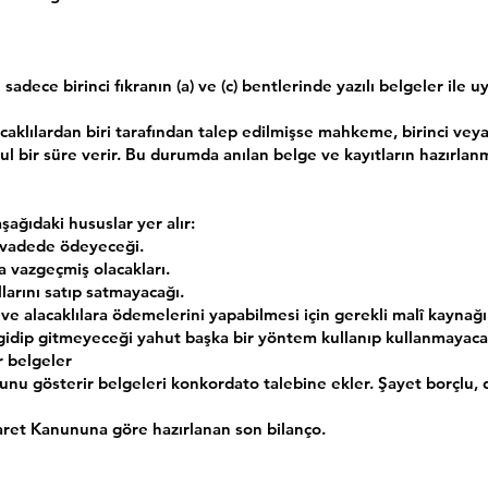
e sadece birinci fıkranın (a) ve (c) bentlerinde yazılı belgeler il
caklılardan biri tarafından talep edilmişse mahkeme, birinci veya i
l bir süre verir. Bu durumda anılan belge ve kayıtların hazırlanm
ağıdaki hususlar yer alır:
a vadede ödeyeceği.
a vazgeçmiş olacakları.
larını satıp satmayacağı.
ve alacaklılara ödemelerini yapabilmesi için gerekli malî kayna
 gidip gitmeyeceği yahut başka bir yöntem kullanıp kullanmayaca
r belgeler
nu gösterir belgeleri konkordato talebine ekler. Şayet borçlu, 
caret Kanununa göre hazırlanan son bilanço.