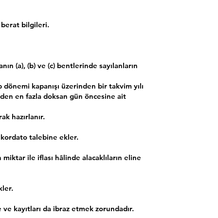
berat bilgileri.
ın (a), (b) ve (c) bentlerinde sayılanların
sap dönemi kapanışı üzerinden bir takvim yılı
nden en fazla doksan gün öncesine ait
rak hazırlanır.
nkordato talebine ekler.
ktar ile iflası hâlinde alacaklıların eline
ler.
e kayıtları da ibraz etmek zorundadır.