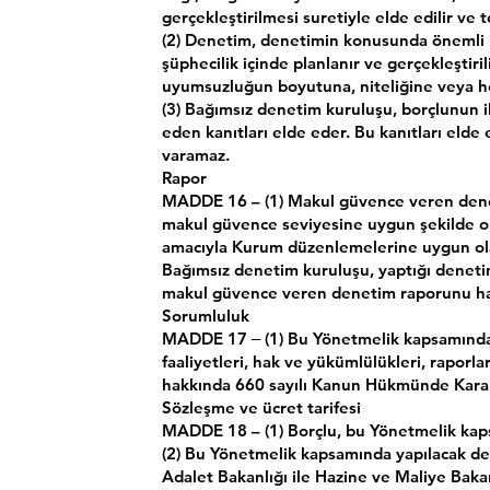
gerçekleştirilmesi suretiyle elde edilir ve te
(2) Denetim, denetimin konusunda önemli u
şüphecilik içinde planlanır ve gerçekleştir
uyumsuzluğun boyutuna, niteliğine veya her
(3) Bağımsız denetim kuruluşu, borçlunun il
eden kanıtları elde eder. Bu kanıtları el
varamaz.
Rapor
MADDE 16 – (1) Makul güvence veren denet
makul güvence seviyesine uygun şekilde o
amacıyla Kurum düzenlemelerine uygun olar
Bağımsız denetim kuruluşu, yaptığı deneti
makul güvence veren denetim raporunu haz
Sorumluluk
MADDE 17 ‒ (1) Bu Yönetmelik kapsamında 
faaliyetleri, hak ve yükümlülükleri, raporl
hakkında 660 sayılı Kanun Hükmünde Kara
Sözleşme ve ücret tarifesi
MADDE 18 – (1) Borçlu, bu Yönetmelik kaps
(2) Bu Yönetmelik kapsamında yapılacak dene
Adalet Bakanlığı ile Hazine ve Maliye Baka