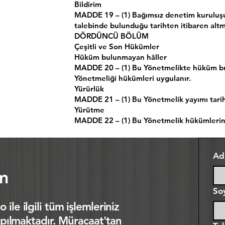
Bildirim
MADDE 19 – (1) Bağımsız denetim kuruluşu
talebinde bulunduğu tarihten itibaren altmı
DÖRDÜNCÜ BÖLÜM
Çeşitli ve Son Hükümler
Hüküm bulunmayan hâller
MADDE 20 – (1) Bu Yönetmelikte hüküm bu
Yönetmeliği hükümleri uygulanır.
Yürürlük
MADDE 21 – (1) Bu Yönetmelik yayımı tarih
Yürütme
MADDE 22 – (1) Bu Yönetmelik hükümlerini
Ad
im
So
ile ilgili tüm işlemleriniz
yapılmaktadır. Müracaat'tan