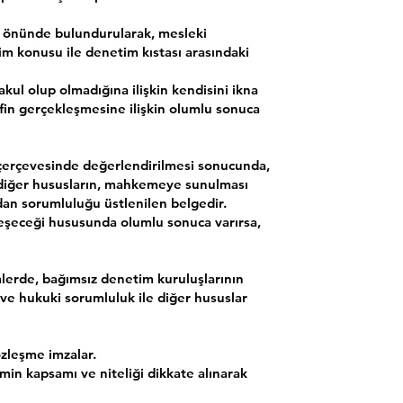
z önünde bulundurularak, mesleki
tim konusu ile denetim kıstası arasındaki
kul olup olmadığına ilişkin kendisini ikna
fin gerçekleşmesine ilişkin olumlu sonuca
çerçevesinde değerlendirilmesi sonucunda,
 diğer hususların, mahkemeye sunulması
an sorumluluğu üstlenilen belgedir.
eşeceği hususunda olumlu sonuca varırsa,
erde, bağımsız denetim kuruluşlarının
 ve hukuki sorumluluk ile diğer hususlar
zleşme imzalar.
imin kapsamı ve niteliği dikkate alınarak