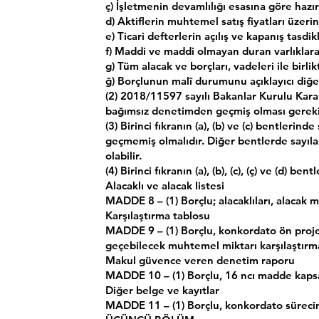
ç) İşletmenin devamlılığı esasına göre hazır
d) Aktiflerin muhtemel satış fiyatları üzeri
e) Ticari defterlerin açılış ve kapanış tasdi
f) Maddi ve maddi olmayan duran varlıklara a
g) Tüm alacak ve borçları, vadeleri ile birli
ğ) Borçlunun malî durumunu açıklayıcı diğer
(2) 2018/11597 sayılı Bakanlar Kurulu Kararı 
bağımsız denetimden geçmiş olması gereki
(3) Birinci fıkranın (a), (b) ve (c) bentleri
geçmemiş olmalıdır. Diğer bentlerde sayıla
olabilir.
(4) Birinci fıkranın (a), (b), (c), (ç) ve (d)
Alacaklı ve alacak listesi
MADDE 8 – (1) Borçlu; alacaklıları, alacak 
Karşılaştırma tablosu
MADDE 9 – (1) Borçlu, konkordato ön projesi
geçebilecek muhtemel miktarı karşılaştırma
Makul güvence veren denetim raporu
MADDE 10 – (1) Borçlu, 16 ncı madde kapsa
Diğer belge ve kayıtlar
MADDE 11 – (1) Borçlu, konkordato sürecin