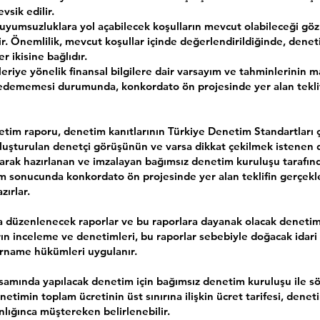
vsik edilir.
yumsuzluklara yol açabilecek koşulların mevcut olabileceği gö
ilir. Önemlilik, mevcut koşullar içinde değerlendirildiğinde, dene
 ikisine bağlıdır.
eriye yönelik finansal bilgilere dair varsayım ve tahminlerinin ma
de edememesi durumunda, konkordato ön projesinde yer alan tekli
im raporu, denetim kanıtlarının Türkiye Denetim Standartları 
luşturulan denetçi görüşünün ve varsa dikkat çekilmek istenen
ak hazırlanan ve imzalayan bağımsız denetim kuruluşu tarafınd
m sonucunda konkordato ön projesinde yer alan teklifin gerçekl
ırlar.
düzenlenecek raporlar ve bu raporlara dayanak olacak denetiml
arın inceleme ve denetimleri, bu raporlar sebebiyle doğacak idari
rname hükümleri uygulanır.
amında yapılacak denetim için bağımsız denetim kuruluşu ile sö
timin toplam ücretinin üst sınırına ilişkin ücret tarifesi, denet
nlığınca müştereken belirlenebilir.